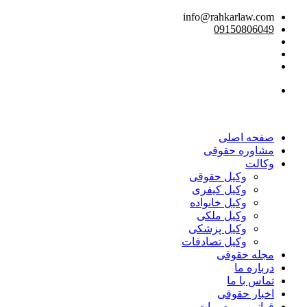
info@rahkarlaw.com
09150806049
تماس تلفنی
صفحه اصلی
مشاوره حقوقی
وکالت
وکیل حقوقی
وکیل کیفری
وکیل خانواده
وکیل ملکی
وکیل پزشکی
وکیل تصادفات
مجله حقوقی
درباره ما
تماس با ما
اخبار حقوقی
قوانین و مصوبات