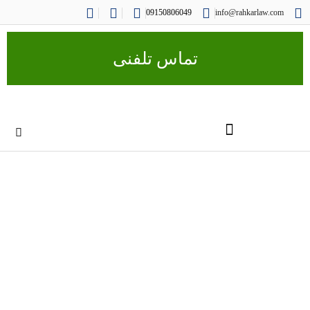
09150806049
info@rahkarlaw.com
تماس تلفنی