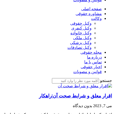
صفحه اصلی
مشاوره حقوقی
وکالت
وکیل حقوقی
وکیل کیفری
وکیل خانواده
وکیل ملکی
وکیل پزشکی
وکیل تصادفات
مجله حقوقی
درباره ما
تماس با ما
اخبار حقوقی
قوانین و مصوبات
جستجو
اقرار معلق و شرایط صحت آن|راهکار
می 7, 2023
بدون دیدگاه