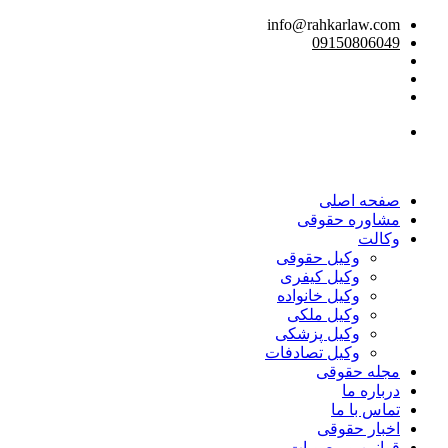
info@rahkarlaw.com
09150806049
تماس تلفنی
صفحه اصلی
مشاوره حقوقی
وکالت
وکیل حقوقی
وکیل کیفری
وکیل خانواده
وکیل ملکی
وکیل پزشکی
وکیل تصادفات
مجله حقوقی
درباره ما
تماس با ما
اخبار حقوقی
قوانین و مصوبات