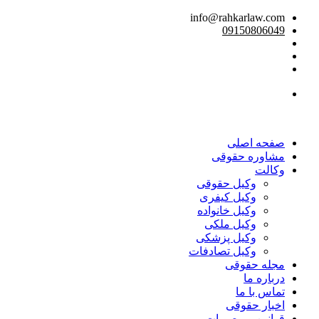
info@rahkarlaw.com
09150806049
تماس تلفنی
صفحه اصلی
مشاوره حقوقی
وکالت
وکیل حقوقی
وکیل کیفری
وکیل خانواده
وکیل ملکی
وکیل پزشکی
وکیل تصادفات
مجله حقوقی
درباره ما
تماس با ما
اخبار حقوقی
قوانین و مصوبات