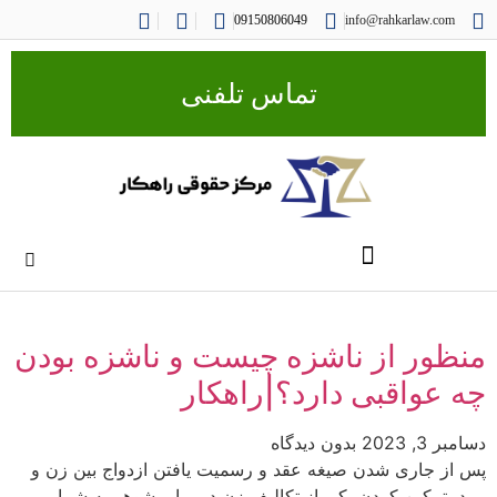
09150806049
info@rahkarlaw.com
تماس تلفنی
منظور از ناشزه چیست و ناشزه بودن
چه عواقبی دارد؟|راهکار
دسامبر 3, 2023
بدون دیدگاه
پس از جاری شدن صیغه عقد و رسمیت یافتن ازدواج بین زن و
مرد، تمکین کردن یکی از تکالیف زن در برابر شوهر به شمار