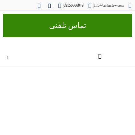
09150806049
info@rahkarlaw.com
تماس تلفنی