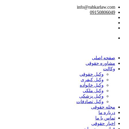
info@rahkarlaw.com
09150806049
تماس تلفنی
صفحه اصلی
مشاوره حقوقی
وکالت
وکیل حقوقی
وکیل کیفری
وکیل خانواده
وکیل ملکی
وکیل پزشکی
وکیل تصادفات
مجله حقوقی
درباره ما
تماس با ما
اخبار حقوقی
قوانین و مصوبات