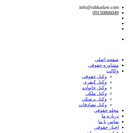
info@rahkarlaw.com
09150806049
تماس تلفنی
صفحه اصلی
مشاوره حقوقی
وکالت
وکیل حقوقی
وکیل کیفری
وکیل خانواده
وکیل ملکی
وکیل پزشکی
وکیل تصادفات
مجله حقوقی
درباره ما
تماس با ما
اخبار حقوقی
قوانین و مصوبات