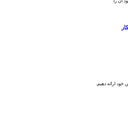
د آن را
ار
 خود ارائه دهیم.