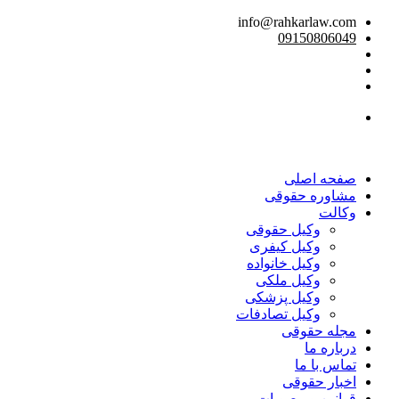
info@rahkarlaw.com
09150806049
تماس تلفنی
صفحه اصلی
مشاوره حقوقی
وکالت
وکیل حقوقی
وکیل کیفری
وکیل خانواده
وکیل ملکی
وکیل پزشکی
وکیل تصادفات
مجله حقوقی
درباره ما
تماس با ما
اخبار حقوقی
قوانین و مصوبات