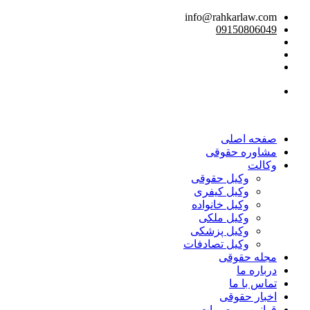
info@rahkarlaw.com
09150806049
تماس تلفنی
صفحه اصلی
مشاوره حقوقی
وکالت
وکیل حقوقی
وکیل کیفری
وکیل خانواده
وکیل ملکی
وکیل پزشکی
وکیل تصادفات
مجله حقوقی
درباره ما
تماس با ما
اخبار حقوقی
قوانین و مصوبات