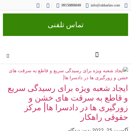
09150806049
info@rahkarlaw.com
تماس تلفنی
ایجاد شعبه ویژه برای رسیدگی سریع
و قاطع به سرقت های خشن و
زورگیری ها در دادسرا ها| مرکز
حقوقی راهکار
آگوست 25, 2022
بدون دیدگاه