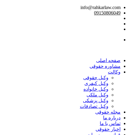
info@rahkarlaw.com
09150806049
تماس تلفنی
صفحه اصلی
مشاوره حقوقی
وکالت
وکیل حقوقی
وکیل کیفری
وکیل خانواده
وکیل ملکی
وکیل پزشکی
وکیل تصادفات
مجله حقوقی
درباره ما
تماس با ما
اخبار حقوقی
قوانین و مصوبات