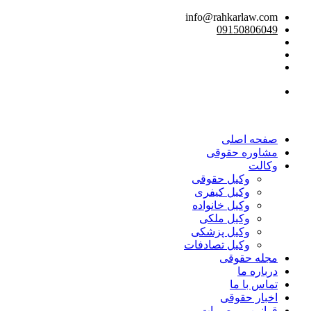
info@rahkarlaw.com
09150806049
تماس تلفنی
صفحه اصلی
مشاوره حقوقی
وکالت
وکیل حقوقی
وکیل کیفری
وکیل خانواده
وکیل ملکی
وکیل پزشکی
وکیل تصادفات
مجله حقوقی
درباره ما
تماس با ما
اخبار حقوقی
قوانین و مصوبات