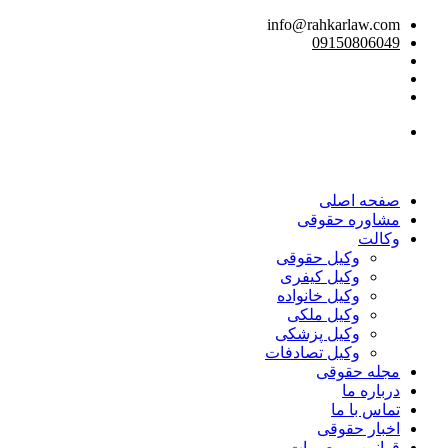
info@rahkarlaw.com
09150806049
تماس تلفنی
صفحه اصلی
مشاوره حقوقی
وکالت
وکیل حقوقی
وکیل کیفری
وکیل خانواده
وکیل ملکی
وکیل پزشکی
وکیل تصادفات
مجله حقوقی
درباره ما
تماس با ما
اخبار حقوقی
قوانین و مصوبات