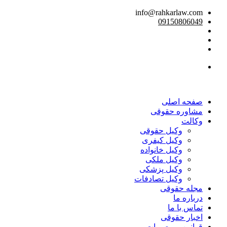
info@rahkarlaw.com
09150806049
تماس تلفنی
صفحه اصلی
مشاوره حقوقی
وکالت
وکیل حقوقی
وکیل کیفری
وکیل خانواده
وکیل ملکی
وکیل پزشکی
وکیل تصادفات
مجله حقوقی
درباره ما
تماس با ما
اخبار حقوقی
قوانین و مصوبات