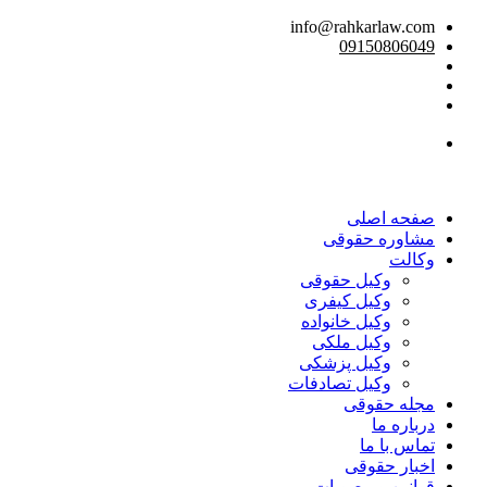
info@rahkarlaw.com
09150806049
تماس تلفنی
صفحه اصلی
مشاوره حقوقی
وکالت
وکیل حقوقی
وکیل کیفری
وکیل خانواده
وکیل ملکی
وکیل پزشکی
وکیل تصادفات
مجله حقوقی
درباره ما
تماس با ما
اخبار حقوقی
قوانین و مصوبات