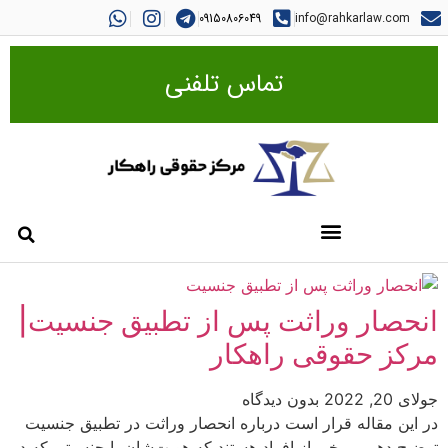
09150806049
info@rahkarlaw.com
تماس تلفنی
انحصار وراثت پس از تطبیق جنسیت|
مرکز حقوقی راهکار
جولای 20, 2022
بدون دیدگاه
در این مقاله قرار است درباره انحصار وراثت در تطبیق جنسیت
توضیح دهیم. برخی از افراد هستند که هویت‌شان با جنسیتی که در