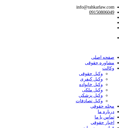
info@rahkarlaw.com
09150806049
تماس تلفنی
صفحه اصلی
مشاوره حقوقی
وکالت
وکیل حقوقی
وکیل کیفری
وکیل خانواده
وکیل ملکی
وکیل پزشکی
وکیل تصادفات
مجله حقوقی
درباره ما
تماس با ما
اخبار حقوقی
قوانین و مصوبات