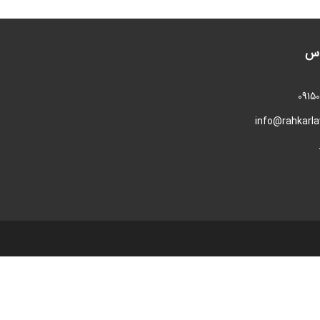
اس
0915
info@rahkarl