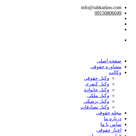
info@rahkarlaw.com
09150806049
تماس تلفنی
صفحه اصلی
مشاوره حقوقی
وکالت
وکیل حقوقی
وکیل کیفری
وکیل خانواده
وکیل ملکی
وکیل پزشکی
وکیل تصادفات
مجله حقوقی
درباره ما
تماس با ما
اخبار حقوقی
قوانین و مصوبات