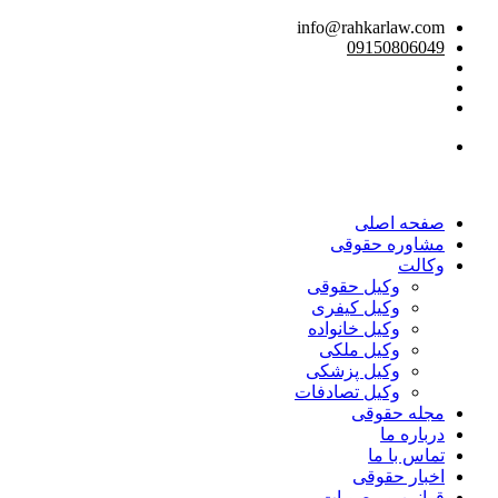
info@rahkarlaw.com
09150806049
تماس تلفنی
صفحه اصلی
مشاوره حقوقی
وکالت
وکیل حقوقی
وکیل کیفری
وکیل خانواده
وکیل ملکی
وکیل پزشکی
وکیل تصادفات
مجله حقوقی
درباره ما
تماس با ما
اخبار حقوقی
قوانین و مصوبات