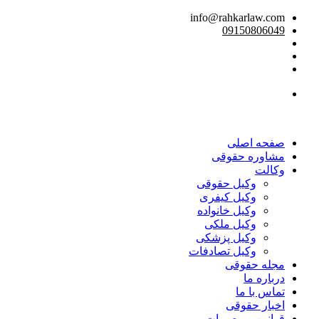
info@rahkarlaw.com
09150806049
تماس تلفنی
صفحه اصلی
مشاوره حقوقی
وکالت
وکیل حقوقی
وکیل کیفری
وکیل خانواده
وکیل ملکی
وکیل پزشکی
وکیل تصادفات
مجله حقوقی
درباره ما
تماس با ما
اخبار حقوقی
قوانین و مصوبات