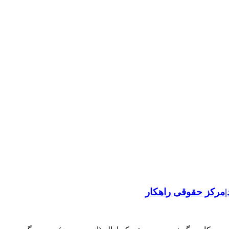
د|مرکز حقوقی راهکار