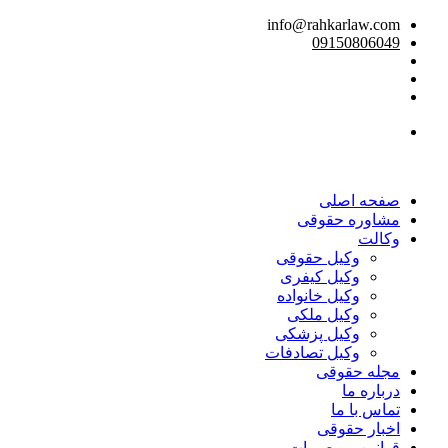
info@rahkarlaw.com
09150806049
تماس تلفنی
صفحه اصلی
مشاوره حقوقی
وکالت
وکیل حقوقی
وکیل کیفری
وکیل خانواده
وکیل ملکی
وکیل پزشکی
وکیل تصادفات
مجله حقوقی
درباره ما
تماس با ما
اخبار حقوقی
قوانین و مصوبات