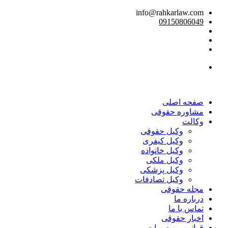
info@rahkarlaw.com
09150806049
تماس تلفنی
صفحه اصلی
مشاوره حقوقی
وکالت
وکیل حقوقی
وکیل کیفری
وکیل خانواده
وکیل ملکی
وکیل پزشکی
وکیل تصادفات
مجله حقوقی
درباره ما
تماس با ما
اخبار حقوقی
قوانین و مصوبات