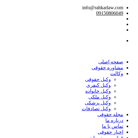
info@rahkarlaw.com
09150806049
تماس تلفنی
صفحه اصلی
مشاوره حقوقی
وکالت
وکیل حقوقی
وکیل کیفری
وکیل خانواده
وکیل ملکی
وکیل پزشکی
وکیل تصادفات
مجله حقوقی
درباره ما
تماس با ما
اخبار حقوقی
قوانین و مصوبات