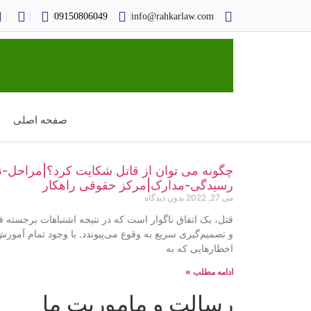
09150806049
info@rahkarlaw.com
صفحه اصلی
چگونه می توان از قاتل شکایت کرد؟|مراحل-ن
رسیدگی-مدارک|مرکز حقوقی راهکار
می 27, 2022
بدون دیدگاه
قتل، یک اتفاق ناگوار است که در نتیجه اشتباهات برجسته 
و تصمیم‌گیری سریع به وقوع می‌پیوندد. با وجود تمام آموزش‌
اخطارهایی که به
ادامه مطلب »
رسالت و ماموریت ما