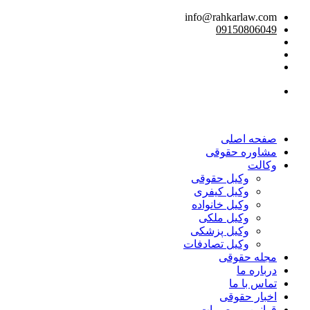
info@rahkarlaw.com
09150806049
تماس تلفنی
صفحه اصلی
مشاوره حقوقی
وکالت
وکیل حقوقی
وکیل کیفری
وکیل خانواده
وکیل ملکی
وکیل پزشکی
وکیل تصادفات
مجله حقوقی
درباره ما
تماس با ما
اخبار حقوقی
قوانین و مصوبات