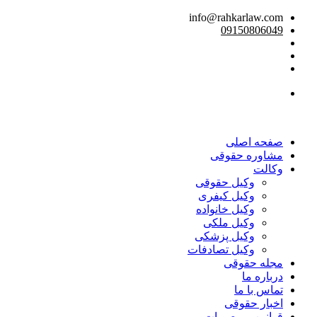
info@rahkarlaw.com
09150806049
تماس تلفنی
صفحه اصلی
مشاوره حقوقی
وکالت
وکیل حقوقی
وکیل کیفری
وکیل خانواده
وکیل ملکی
وکیل پزشکی
وکیل تصادفات
مجله حقوقی
درباره ما
تماس با ما
اخبار حقوقی
قوانین و مصوبات