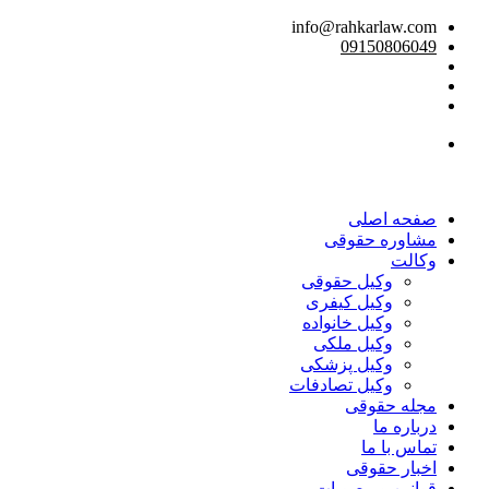
info@rahkarlaw.com
09150806049
تماس تلفنی
صفحه اصلی
مشاوره حقوقی
وکالت
وکیل حقوقی
وکیل کیفری
وکیل خانواده
وکیل ملکی
وکیل پزشکی
وکیل تصادفات
مجله حقوقی
درباره ما
تماس با ما
اخبار حقوقی
قوانین و مصوبات