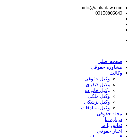
info@rahkarlaw.com
09150806049
تماس تلفنی
صفحه اصلی
مشاوره حقوقی
وکالت
وکیل حقوقی
وکیل کیفری
وکیل خانواده
وکیل ملکی
وکیل پزشکی
وکیل تصادفات
مجله حقوقی
درباره ما
تماس با ما
اخبار حقوقی
قوانین و مصوبات