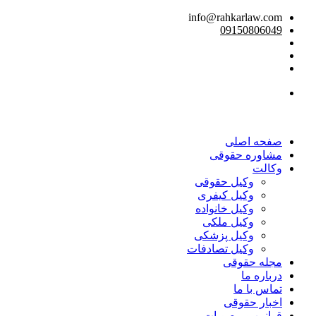
info@rahkarlaw.com
09150806049
تماس تلفنی
صفحه اصلی
مشاوره حقوقی
وکالت
وکیل حقوقی
وکیل کیفری
وکیل خانواده
وکیل ملکی
وکیل پزشکی
وکیل تصادفات
مجله حقوقی
درباره ما
تماس با ما
اخبار حقوقی
قوانین و مصوبات