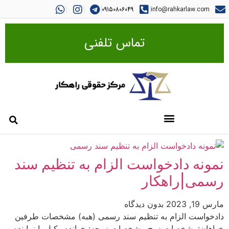
09150806049
info@rahkarlaw.com
تماس تلفنی
نمونه دادخواست الزام به تنظیم سند
رسمی|راهکار
مارس 19, 2023
بدون دیدگاه
دادخواست الزام به تنظیم سند رسمی (هبه) مشخصات طرفین
خواهان:مشخصات زوج مشخصات زوجه: خوانده وکیل یا نماینده