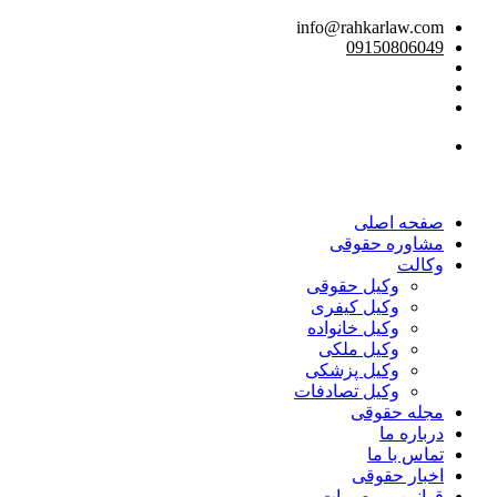
info@rahkarlaw.com
09150806049
تماس تلفنی
صفحه اصلی
مشاوره حقوقی
وکالت
وکیل حقوقی
وکیل کیفری
وکیل خانواده
وکیل ملکی
وکیل پزشکی
وکیل تصادفات
مجله حقوقی
درباره ما
تماس با ما
اخبار حقوقی
قوانین و مصوبات